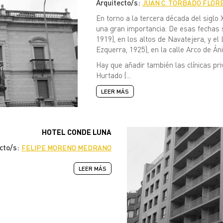
Arquitecto/s:
JUAN C. TORBADO FLÓR
En torno a la tercera década del siglo 
una gran importancia. De esas fechas 
1919), en los altos de Navatejera, y el
Ezquerra, 1925), en la calle Arco de Án
Hay que añadir también las clínicas pr
Hurtado (...
LEER MÁS
HOTEL CONDE LUNA
ecto/s:
FELIPE MORENO MEDRANO
LEER MÁS