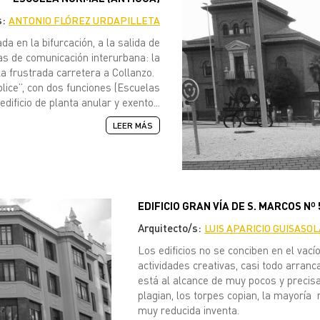
s:
ANTONIO FLÓREZ URDAPILLETA
a en la bifurcación, a la salida de
as de comunicación interurbana: la
 la frustrada carretera a Collanzo.
lice”, con dos funciones (Escuelas
ficio de planta anular y exento...
LEER MÁS
EDIFICIO GRAN VÍA DE S. MARCOS Nº 
Arquitecto/s:
LUIS APARICIO GUISASOL
Los edificios no se conciben en el vacío
actividades creativas, casi todo arranc
está al alcance de muy pocos y precisa
plagian, los torpes copian, la mayoría
muy reducida inventa.