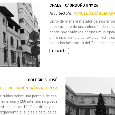
CHALET C/ ORDOÑO II Nº 24
Arquitecto/s:
MANUEL DE CÁRDENAS 
Dicho de manera metafórica, nos encon
superviviente de una colección de chale
donde hoy están las oficinas municipal
unifamiliar de lujo convivió con edifici
condición heteróclita del Ensanche en 
LEER MÁS
COLEGIO S. JOSÉ
,
DEL RÍO
RAMÓN CAÑAS REPRESA
truidos sobre una parcela de casi
 externos y 200 internos no puede
ivil, concluida 10 años atrás, y sus
rgamiento a la iglesia católica del