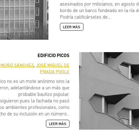
asesinados por milicianos, en agosto 
bordo de un barco fondeado en la ría d
Podría calificárseles de...
LEER MÁS
EDIFICIO PICOS
,
 MUÑIZ SÁNCHEZ
JOSÉ MIGUEL DE
PRADA POOLE
ifico no es un mote anónimo sino la
ieron, adelantándose a un más que
probable bautizo popular.
nsiguieron pues la fachada no pasó
 los ambientes profesionales, como
ho de su inclusión en un número...
LEER MÁS