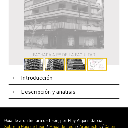
FACHADA A Pº DE LA FACULTAD
Introducción
Descripción y análisis
Guía de arquitectura de León, por Eloy Algorri García
Sobre la Guía de León
/
Mapa de León
/
Arquitectos
/
Cajón