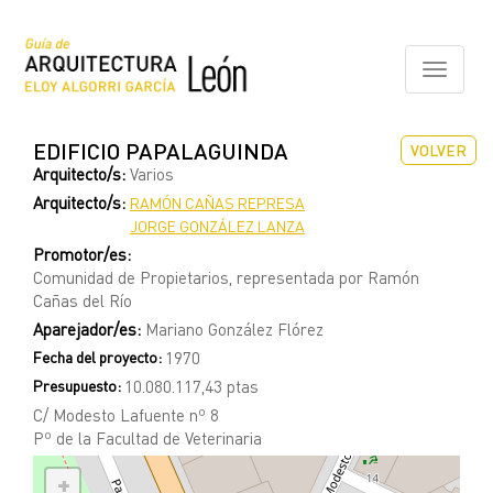
Pasar
al
contenido
Toggle
principal
navigati
EDIFICIO PAPALAGUINDA
VOLVER
Arquitecto/s:
Varios
Arquitecto/s:
RAMÓN CAÑAS REPRESA
JORGE GONZÁLEZ LANZA
Promotor/es:
Comunidad de Propietarios, representada por Ramón
Cañas del Río
Aparejador/es:
Mariano González Flórez
Fecha del proyecto:
1970
Presupuesto:
10.080.117,43 ptas
C/ Modesto Lafuente nº 8
Pº de la Facultad de Veterinaria
+