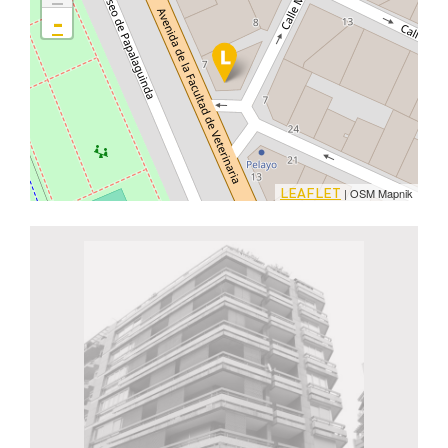
-
LEAFLET
| OSM Mapnik