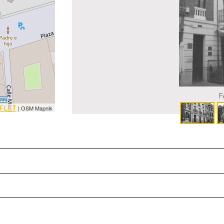
F
FLET
| OSM Mapnik