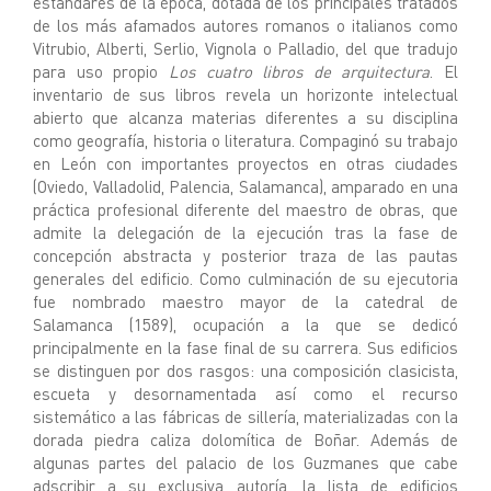
estándares de la época, dotada de los principales tratados
de los más afamados autores romanos o italianos como
Vitrubio, Alberti, Serlio, Vignola o Palladio, del que tradujo
para uso propio
Los cuatro libros de arquitectura
. El
inventario de sus libros revela un horizonte intelectual
abierto que alcanza materias diferentes a su disciplina
como geografía, historia o literatura. Compaginó su trabajo
en León con importantes proyectos en otras ciudades
(Oviedo, Valladolid, Palencia, Salamanca), amparado en una
práctica profesional diferente del maestro de obras, que
admite la delegación de la ejecución tras la fase de
concepción abstracta y posterior traza de las pautas
generales del edificio. Como culminación de su ejecutoria
fue nombrado maestro mayor de la catedral de
Salamanca (1589), ocupación a la que se dedicó
principalmente en la fase final de su carrera. Sus edificios
se distinguen por dos rasgos: una composición clasicista,
escueta y desornamentada así como el recurso
sistemático a las fábricas de sillería, materializadas con la
dorada piedra caliza dolomítica de Boñar. Además de
algunas partes del palacio de los Guzmanes que cabe
adscribir a su exclusiva autoría, la lista de edificios