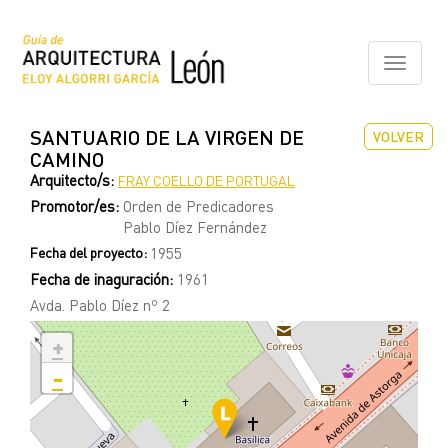
Pasar
al
contenido
Toggle
principal
navigati
SANTUARIO DE LA VIRGEN DE
VOLVER
CAMINO
Arquitecto/s:
FRAY COELLO DE PORTUGAL
Promotor/es:
Orden de Predicadores
Pablo Díez Fernández
Fecha del proyecto:
1955
Fecha de inaguración:
1961
Avda. Pablo Díez nº 2
+
-