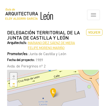
Pasar
al
contenido
Toggle
principal
navigati
DELEGACIÓN TERRITORIAL DE LA
VOLVER
JUNTA DE CASTILLA Y LEÓN
Arquitecto/s:
MARIANO DÍEZ SÁENZ DE MIERA
FELIPE MORENO MARIÑO
Promotor/es:
Junta de Castilla y León
Fecha del proyecto:
1989
Avda. de Peregrinos nº 2
+
-