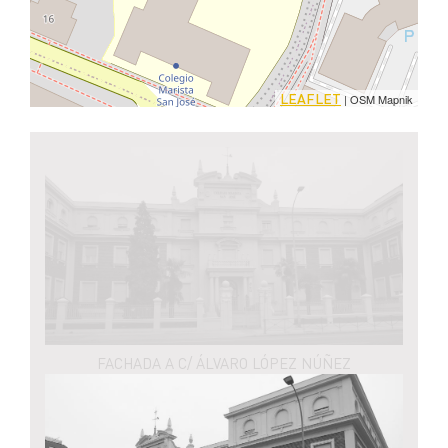
LEAFLET
| OSM Mapnik
FACHADA A C/ ÁLVARO LÓPEZ NÚÑEZ