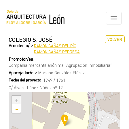
Pasar
al
contenido
Toggle
principal
navigati
COLEGIO S. JOSÉ
VOLVER
Arquitecto/s:
RAMÓN CAÑAS DEL RÍO
RAMÓN CAÑAS REPRESA
Promotor/es:
Compañía mercantil anónima “Agrupación Inmobiliaria”
Aparejador/es:
Mariano González Flórez
Fecha del proyecto:
1949 / 1961
C/ Álvaro López Núñez nº 12
+
-