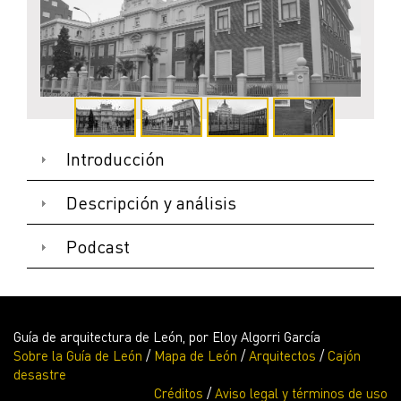
FACHADA A C/ ÁLVARO LÓPEZ NÚÑEZ (2)
Introducción
Descripción y análisis
Podcast
Guía de arquitectura de León, por Eloy Algorri García
Sobre la Guía de León
/
Mapa de León
/
Arquitectos
/
Cajón
desastre
Créditos
/
Aviso legal y términos de uso