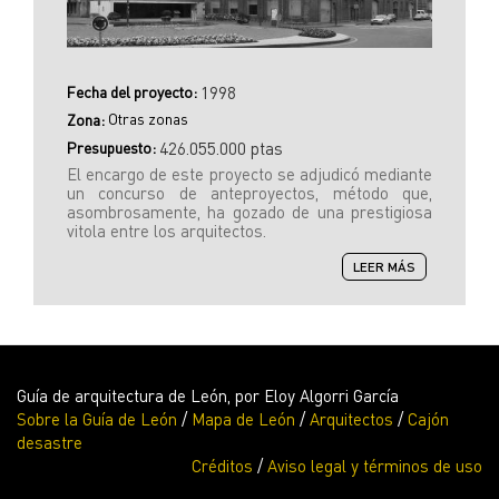
Fecha del proyecto:
1998
Otras zonas
Zona:
Presupuesto:
426.055.000 ptas
El encargo de este proyecto se adjudicó mediante
un concurso de anteproyectos, método que,
asombrosamente, ha gozado de una prestigiosa
vitola entre los arquitectos.
SOBRE
LEER MÁS
CENTRO
CÍVICO
LEÓN
OESTE
Guía de arquitectura de León, por Eloy Algorri García
Sobre la Guía de León
/
Mapa de León
/
Arquitectos
/
Cajón
desastre
Créditos
/
Aviso legal y términos de uso