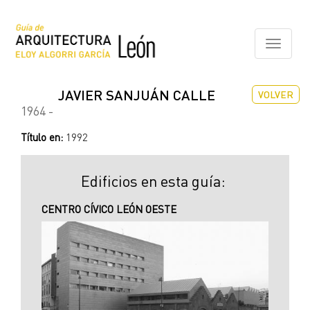
Pasar
al
contenido
Toggle
principal
navigati
JAVIER SANJUÁN CALLE
VOLVER
1964 -
Título en:
1992
Edificios en esta guía:
CENTRO CÍVICO LEÓN OESTE