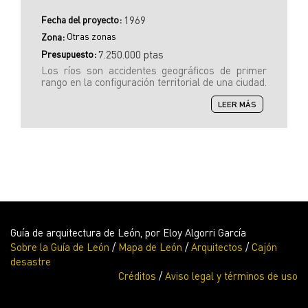
Fecha del proyecto:
1969
Otras zonas
Zona:
Presupuesto:
7.250.000 ptas
Los ríos son accidentes geográficos de primer
rango en la configuración territorial de una ciudad.
SOBRE
LEER MÁS
PASARELA
DEL
PASEO
DE
LA
CONDESA
Guía de arquitectura de León, por Eloy Algorri García
Sobre la Guía de León
/
Mapa de León
/
Arquitectos
/
Cajón
desastre
Créditos
/
Aviso legal y términos de uso